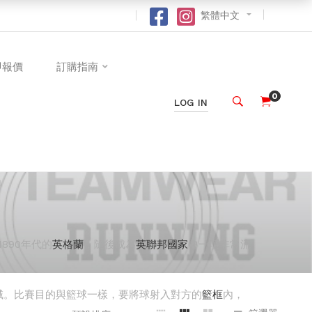
繁體中文
即報價
訂購指南
0
LOG IN
890年代的
英格蘭
，隨後成為
英聯邦國家
中一項非常流
域。比賽目的與籃球一樣，要將球射入對方的
籃框
內，