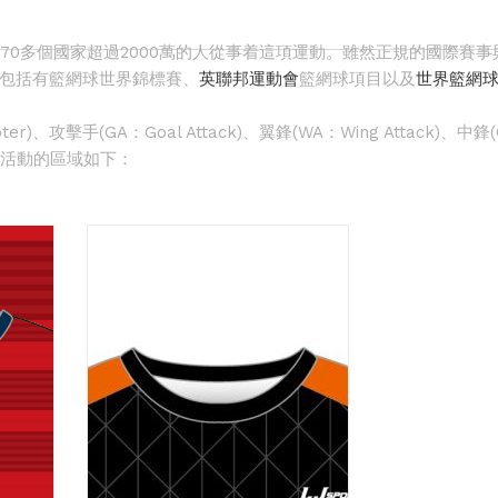
全球有70多個國家超過2000萬的人從事着這項運動。雖然正規的國際
包括有籃網球世界錦標賽、
英聯邦運動會
籃網球項目以及
世界籃網
、攻擊手(GA：Goal Attack)、翼鋒(WA：Wing Attack)、中鋒(C
，其可以活動的區域如下：