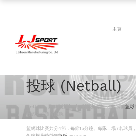
主頁
投球 (Netball)
Netball
，又稱為
投球
、
無板籃球
，是一種發源自
籃球
行的女性體育活動。
籃網球比賽共分4節，每節15分鐘。每隊上場7名球
但籃框背後並無
籃板
。