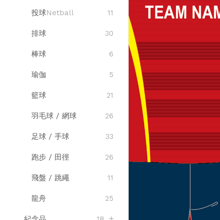
投球
Netball
11
排球
30
棒球
6
瑜伽
5
籃球
21
羽毛球 / 網球
26
足球 / 手球
33
跑步 / 田徑
26
飛盤 / 跳繩
11
龍舟
25
紀念品
18