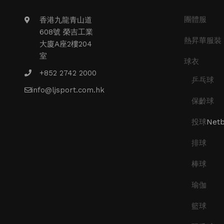
團體服
香港九龍青山道
608號 榮吉工業
熱昇華服裝
大廈A座2樓204
室
球衣
+852 2742 2000
乒乓球
info@ljsport.com.hk
保齡球
投球
Netb
排球
棒球
瑜伽
籃球