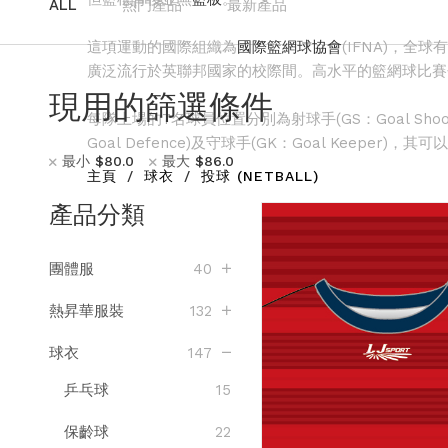
ALL
熱門產品
最新產品
這項運動的國際組織為
國際籃網球協會
(IFNA)，
廣泛流行於英聯邦國家的校際間。高水平的籃網球比賽
現用的篩選條件
每隊上場的7名球員位置分別為射球手(GS：Goal Shooter)
Goal Defence)及守球手(GK：Goal Keeper)
最小
$
80.0
最大
$
86.0
主頁
球衣
投球 (NETBALL)
產品分類
團體服
40
熱昇華服裝
132
球衣
147
乒乓球
15
保齡球
22