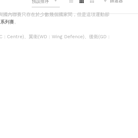
篩選器
預設排序
賽事與國內聯賽只存在於少數幾個國家間，但是這項運動卻
球系列賽
。
：Centre)、翼衛(WD：Wing Defence)、後衛(GD：