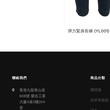
彈力緊身長褲 (YL001)
聯絡我們
商品分類
團體服
香港九龍青山道
608號 榮吉工業
熱昇華服裝
大廈A座2樓204
室