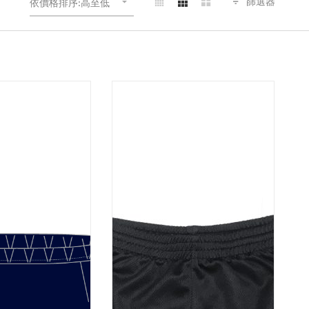
篩選器
依價格排序:高至低