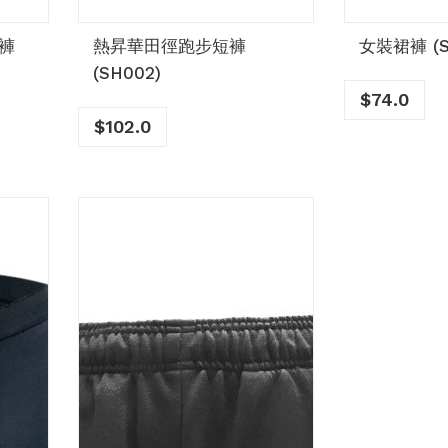
褲
熱昇華田徑跑步短褲
女裝裙褲 (S
(SH002)
$
74.0
$
102.0