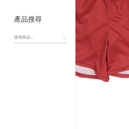
產品搜尋
搜
尋
關
鍵
字: