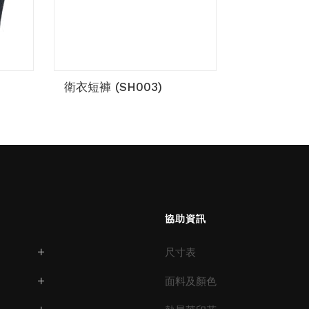
衛衣短褲 (SH003)
協助資訊
尺寸表
面料及顏色