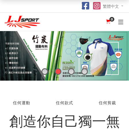
繁體中文
0
認識 LJ SPORT
訂購指南
團體服
紀念品
球衣
介紹
足球 / 手球
T 恤
竹炭運動布口罩
訂購流程
hot
hot
為什麼選擇我們？
籃球
POLO 恤
熱昇華強力吸水毛巾
竹炭運動布功能
special
我們的客戶
跑步 / 田徑
熱昇華服裝
棒球帽
了解熱昇華印花
hot
hot
hot
龍舟
衛衣
索繩袋
常用字體
hot
羽毛球 / 網球
外套
杯套
不同的服裝印刷方式及特點
new
乒乓球
風褸
鎖匙扣
面料和顏色
任何運動
任何款式
任何剪裁
保齡球
下身
尺寸表
創造你自己獨一無
投球 (Netball)
訂購表格