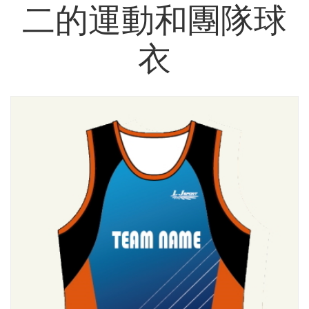
排球
付款方法
二的運動和團隊球
飛盤 / 跳繩
new
衣
棒球
new
瑜伽