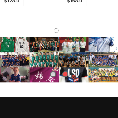
$
18.4
$
158.0