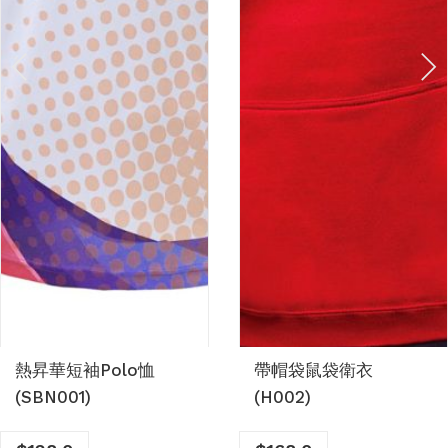
熱昇華強力吸水毛巾
熱昇華V領籃球服裝
(TL01M)
合 (SB004)