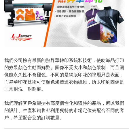
排球
付款方法
飛盤 / 跳繩
new
棒球
new
瑜伽
我們公司擁有最新的熱昇華轉印系統和技術，使紡織品打印
的效果顏色生動而鮮艷。圖像不受大小和顏色限制，而且圖
像能永久性不​​會褪色。不同的是網版印花的塗層只是表面，
而昇華印花技術可使顏色滲透進衣物纖維，所以印刷圖像是
非常耐洗，耐劃痕。
我們理解客戶希望擁有高度個性化和獨特的產品，所以我們
的設計、生產和銷售都利用獨特的市場定位去配合不同的客
戶，希望配合您的訂購數量。