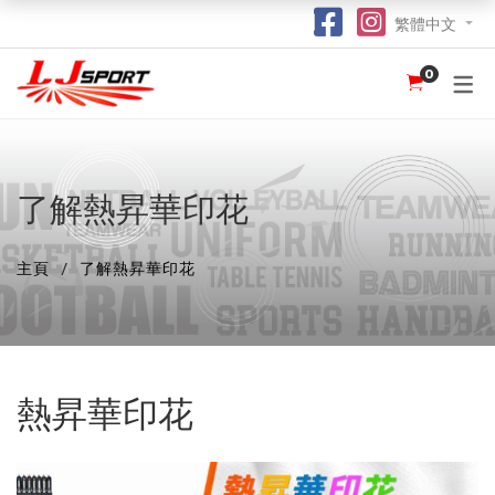
繁體中文
0
認識 LJ SPORT
訂購指南
團體服
紀念品
球衣
介紹
足球 / 手球
T 恤
竹炭運動布口罩
訂購流程
hot
hot
為什麼選擇我們？
籃球
POLO 恤
熱昇華強力吸水毛巾
竹炭運動布功能
special
了解熱昇華印花
我們的客戶
跑步 / 田徑
熱昇華服裝
棒球帽
了解熱昇華印花
hot
hot
hot
主頁
了解熱昇華印花
龍舟
衛衣
索繩袋
常用字體
hot
羽毛球 / 網球
外套
杯套
不同的服裝印刷方式及特點
new
乒乓球
風褸
鎖匙扣
面料和顏色
熱昇華印花
保齡球
下身
尺寸表
投球 (Netball)
訂購表格