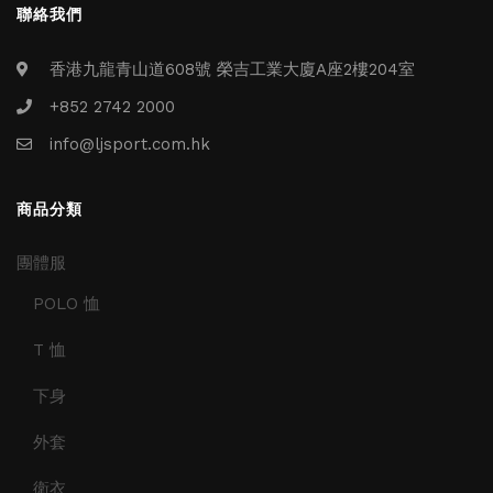
排球
付款方法
聯絡我們
飛盤 / 跳繩
new
香港九龍青山道608號 榮吉工業大廈A座2樓204室
棒球
new
+852 2742 2000
瑜伽
info@ljsport.com.hk
商品分類
團體服
POLO 恤
T 恤
下身
外套
衛衣