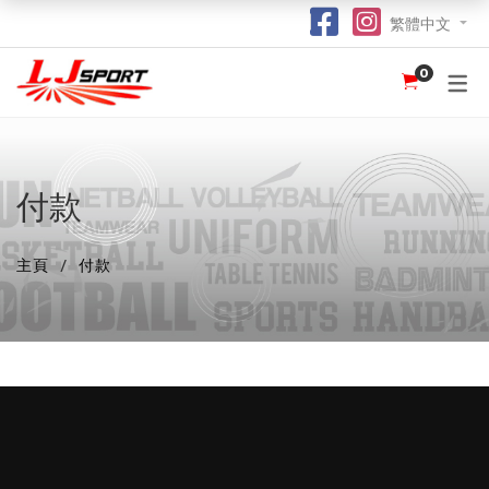
繁體中文
0
認識 LJ SPORT
訂購指南
團體服
紀念品
球衣
介紹
足球 / 手球
T 恤
竹炭運動布口罩
訂購流程
hot
hot
為什麼選擇我們？
籃球
POLO 恤
熱昇華強力吸水毛巾
竹炭運動布功能
special
付款
我們的客戶
跑步 / 田徑
熱昇華服裝
棒球帽
了解熱昇華印花
hot
hot
hot
主頁
付款
龍舟
衛衣
索繩袋
常用字體
hot
羽毛球 / 網球
外套
杯套
不同的服裝印刷方式及特點
new
乒乓球
風褸
鎖匙扣
面料和顏色
保齡球
下身
尺寸表
投球 (Netball)
訂購表格