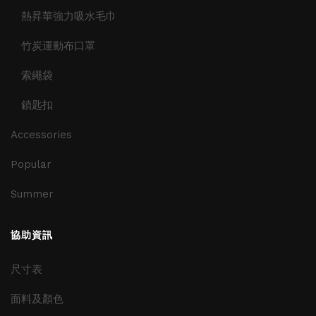
熱昇華強力吸水毛巾
竹炭運動布口罩
索繩袋
鎖匙扣
Accessories
Popular
Summer
協助資訊
尺寸表
面料及顏色