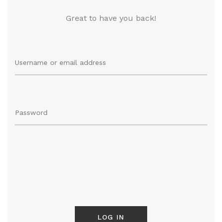
排球
付款方法
Great to have you back!
飛盤 / 跳繩
new
棒球
new
瑜伽
LOG IN