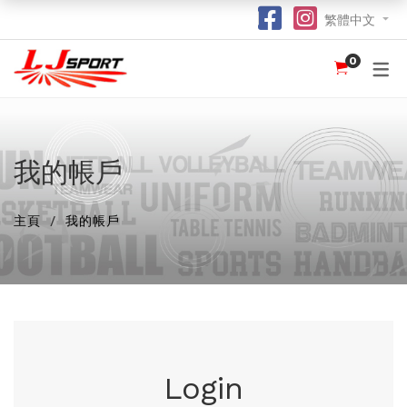
繁體中文
0
認識 LJ SPORT
訂購指南
團體服
紀念品
球衣
介紹
足球 / 手球
T 恤
竹炭運動布口罩
訂購流程
hot
hot
為什麼選擇我們？
籃球
POLO 恤
熱昇華強力吸水毛巾
竹炭運動布功能
special
我的帳戶
我們的客戶
跑步 / 田徑
熱昇華服裝
棒球帽
了解熱昇華印花
hot
hot
hot
主頁
我的帳戶
龍舟
衛衣
索繩袋
常用字體
hot
羽毛球 / 網球
外套
杯套
不同的服裝印刷方式及特點
new
乒乓球
風褸
鎖匙扣
面料和顏色
保齡球
下身
尺寸表
投球 (Netball)
訂購表格
Login