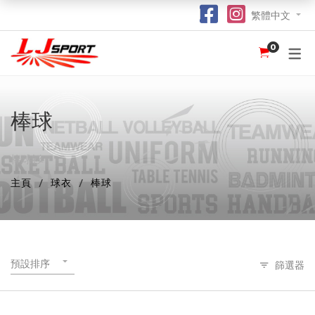
繁體中文
0
認識 LJ SPORT
訂購指南
團體服
紀念品
球衣
介紹
足球 / 手球
T 恤
竹炭運動布口罩
訂購流程
hot
hot
棒球
為什麼選擇我們？
籃球
POLO 恤
熱昇華強力吸水毛巾
竹炭運動布功能
special
我們的客戶
跑步 / 田徑
熱昇華服裝
棒球帽
了解熱昇華印花
hot
hot
hot
棒球衫
龍舟
衛衣
索繩袋
常用字體
hot
主頁
球衣
棒球
羽毛球 / 網球
外套
杯套
不同的服裝印刷方式及特點
new
乒乓球
風褸
鎖匙扣
面料和顏色
保齡球
下身
尺寸表
預設排序
篩選器
投球 (Netball)
訂購表格