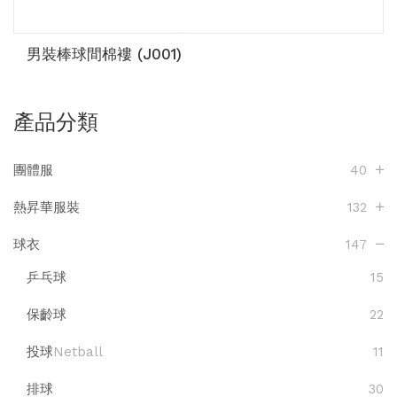
男裝棒球間棉褸 (J001)
產品分類
團體服
40
熱昇華服裝
132
球衣
147
乒乓球
15
保齡球
22
投球
Netball
11
排球
30