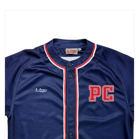
排球
付款方法
飛盤 / 跳繩
new
棒球
new
瑜伽