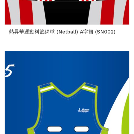
熱昇華運動料籃網球 (Netball) A字裙 (SN002)