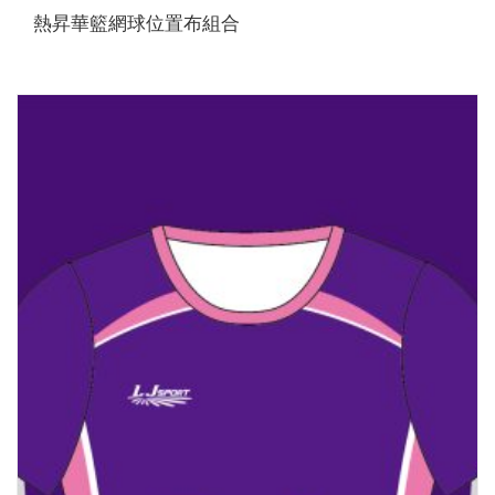
熱昇華籃網球位置布組合