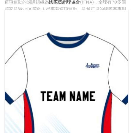
排球
付款方法
這項運動的國際組織為
國際籃網球協會
(IFNA)，全球有70多個
國家超過2000萬的人從事着這項運動。雖然正規的國際賽事與
飛盤 / 跳繩
new
國內聯賽只存在於少數幾個國家間，但是這項運動卻廣泛流行
於英聯邦國家的校際間。高水平的籃網球比賽包括有籃網球世
棒球
new
界錦標賽、
英聯邦運動會
籃網球項目以及
世界籃網球系列賽
。
瑜伽
每隊上場的7名球員位置分別為射球手(GS：Goal Shooter)、
攻擊手(GA：Goal Attack)、翼鋒(WA：Wing Attack)、中鋒
(C：Centre)、翼衛(WD：Wing Defence)、後衛(GD：Goal
Defence)及守球手(GK：Goal Keeper)，其可以活動的區域如
下：
主頁
球衣
投球 (NETBALL)