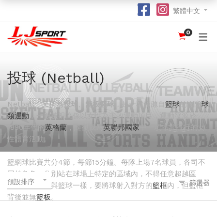
繁體中文
0
認識 LJ SPORT
訂購指南
團體服
紀念品
球衣
介紹
足球 / 手球
T 恤
竹炭運動布口罩
訂購流程
hot
hot
投球 (Netball)
為什麼選擇我們？
籃球
POLO 恤
熱昇華強力吸水毛巾
竹炭運動布功能
special
我們的客戶
跑步 / 田徑
熱昇華服裝
棒球帽
了解熱昇華印花
hot
hot
hot
Netball
，又稱為
投球
、
無板籃球
，是一種發源自
籃球
的團隊
球
類運動
，一般被視為係以女性為主的運動項目，運動發源於
龍舟
衛衣
索繩袋
常用字體
hot
1890年代的
英格蘭
，隨後成為
英聯邦國家
中一項非常流行的女
性體育活動。
羽毛球 / 網球
外套
杯套
不同的服裝印刷方式及特點
new
乒乓球
風褸
鎖匙扣
面料和顏色
籃網球比賽共分4節，每節15分鐘。每隊上場7名球員，各司不
同的角色，分別站在球場上特定的區域內，不得任意超越區
保齡球
下身
尺寸表
預設排序
篩選器
域。比賽目的與籃球一樣，要將球射入對方的
籃框
內，但籃框
背後並無
籃板
。
投球 (Netball)
訂購表格