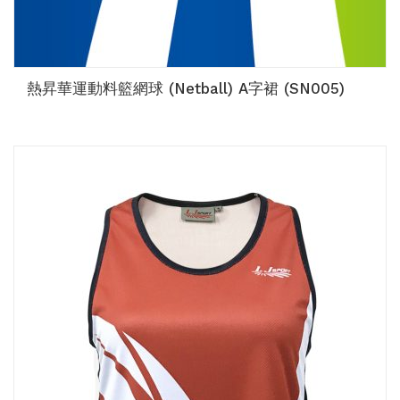
熱昇華運動料籃網球 (Netball) A字裙 (SN005)