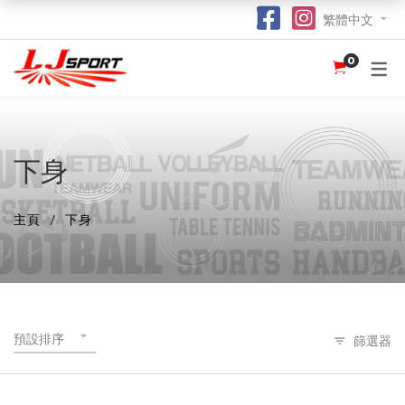
繁體中文
0
認識 LJ SPORT
訂購指南
團體服
紀念品
球衣
介紹
足球 / 手球
T 恤
竹炭運動布口罩
訂購流程
hot
hot
為什麼選擇我們？
籃球
POLO 恤
熱昇華強力吸水毛巾
竹炭運動布功能
special
下身
我們的客戶
跑步 / 田徑
熱昇華服裝
棒球帽
了解熱昇華印花
hot
hot
hot
主頁
下身
龍舟
衛衣
索繩袋
常用字體
hot
羽毛球 / 網球
外套
杯套
不同的服裝印刷方式及特點
new
乒乓球
風褸
鎖匙扣
面料和顏色
保齡球
下身
尺寸表
預設排序
篩選器
投球 (Netball)
訂購表格