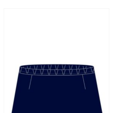
排球
付款方法
飛盤 / 跳繩
new
棒球
new
瑜伽