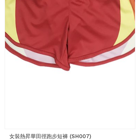
女裝熱昇華田徑跑步短褲 (SH007)