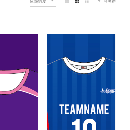
篩選器
依熱銷度