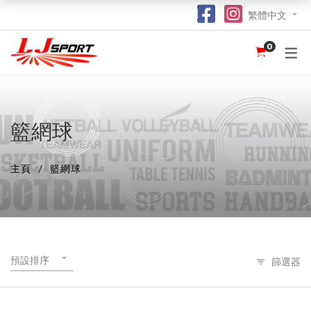
繁體中文
0
認識 LJ SPORT
訂購指南
團體服
紀念品
球衣
介紹
足球 / 手球
T 恤
竹炭運動布口罩
訂購流程
hot
hot
為什麼選擇我們？
籃球
POLO 恤
熱昇華強力吸水毛巾
竹炭運動布功能
special
籃網球
我們的客戶
跑步 / 田徑
熱昇華服裝
棒球帽
了解熱昇華印花
hot
hot
hot
主頁
籃網球
龍舟
衛衣
索繩袋
常用字體
hot
羽毛球 / 網球
外套
杯套
不同的服裝印刷方式及特點
new
乒乓球
風褸
鎖匙扣
面料和顏色
保齡球
下身
尺寸表
預設排序
篩選器
投球 (Netball)
訂購表格