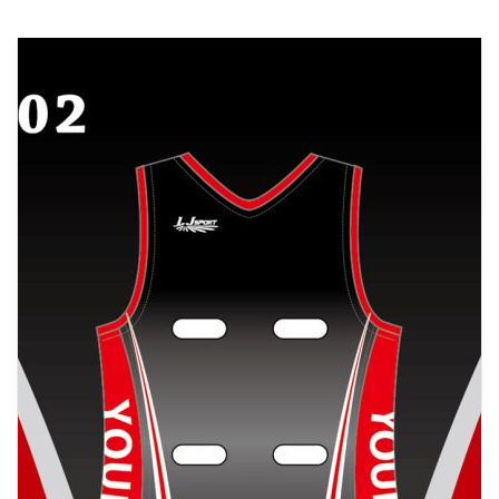
排球
付款方法
飛盤 / 跳繩
new
棒球
new
瑜伽