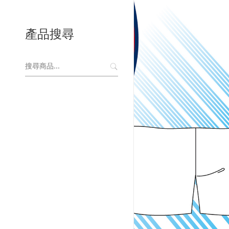
產品搜尋
搜
尋
關
鍵
字: