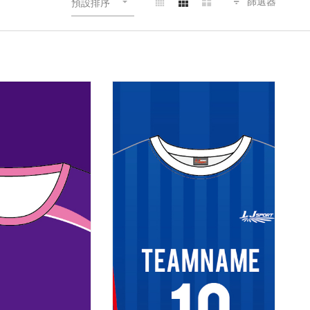
篩選器
預設排序