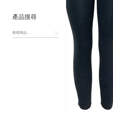
產品搜尋
搜
尋
關
鍵
字: