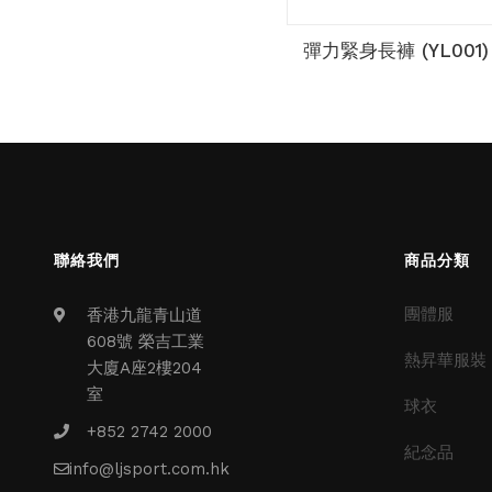
彈力緊身長褲 (YL001)
聯絡我們
商品分類
團體服
香港九龍青山道
608號 榮吉工業
熱昇華服裝
大廈A座2樓204
室
球衣
+852 2742 2000
紀念品
info@ljsport.com.hk