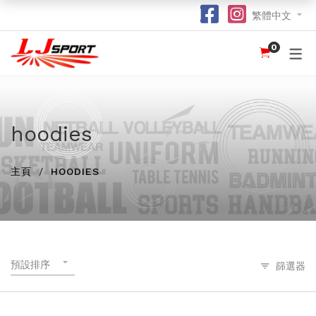
繁體中文
0
認識 LJ SPORT
訂購指南
團體服
紀念品
球衣
介紹
足球 / 手球
T 恤
竹炭運動布口罩
訂購流程
hot
hot
為什麼選擇我們？
籃球
POLO 恤
熱昇華強力吸水毛巾
竹炭運動布功能
special
hoodies
我們的客戶
跑步 / 田徑
熱昇華服裝
棒球帽
了解熱昇華印花
hot
hot
hot
主頁
HOODIES
龍舟
衛衣
索繩袋
常用字體
hot
羽毛球 / 網球
外套
杯套
不同的服裝印刷方式及特點
new
乒乓球
風褸
鎖匙扣
面料和顏色
保齡球
下身
尺寸表
預設排序
篩選器
投球 (Netball)
訂購表格