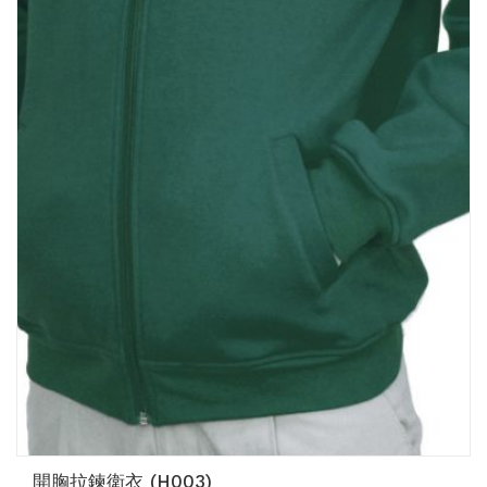
開胸拉鍊衛衣 (H003)