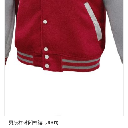
男裝棒球間棉褸 (J001)