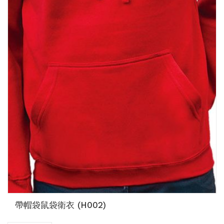
帶帽袋鼠袋衛衣 (H002)