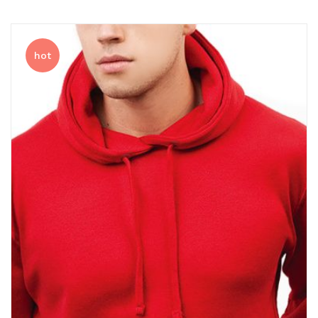
排球
付款方法
飛盤 / 跳繩
new
hot
棒球
new
瑜伽