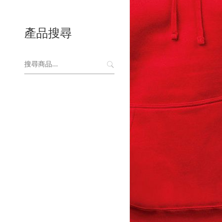
產品搜尋
搜
尋
關
鍵
字: