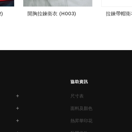
)
開胸拉鍊衛衣 (H003)
拉鍊帶帽衛衣
協助資訊
尺寸表
面料及顏色
熱昇華印花