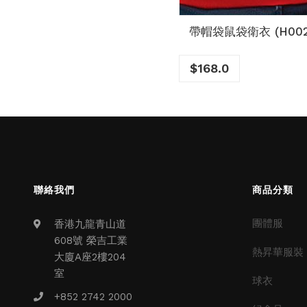
帶帽袋鼠袋衛衣 (H002
$
168.0
聯絡我們
商品分類
團體服
香港九龍青山道
608號 榮吉工業
熱昇華服裝
大廈A座2樓204
室
球衣
+852 2742 2000