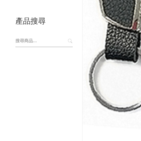
產品搜尋
搜
尋
關
鍵
字: