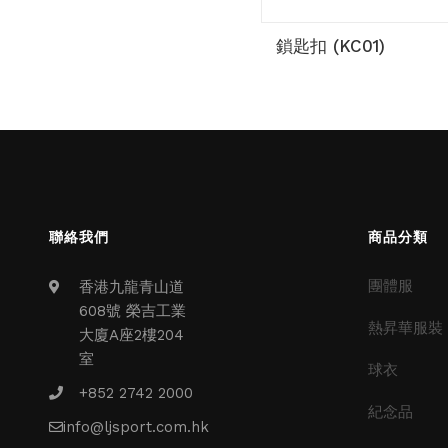
鎖匙扣 (KC01)
聯絡我們
商品分類
團體服
香港九龍青山道
608號 榮吉工業
熱昇華服裝
大廈A座2樓204
室
球衣
+852 2742 2000
紀念品
info@ljsport.com.hk