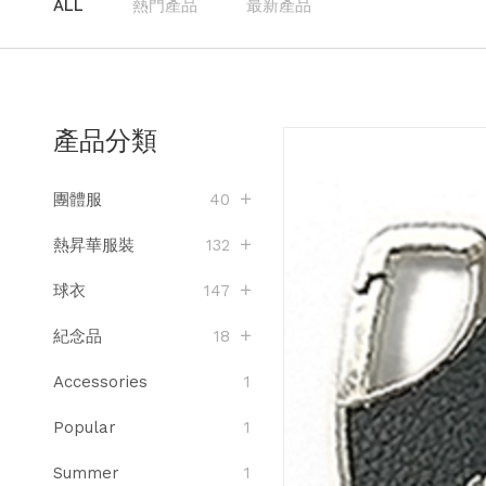
ALL
熱門產品
最新產品
產品分類
團體服
40
熱昇華服裝
132
球衣
147
紀念品
18
Accessories
1
Popular
1
Summer
1