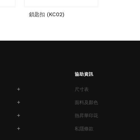
鎖匙扣 (KC02)
協助資訊
尺寸表
面料及顏色
熱昇華印花
私隱條款