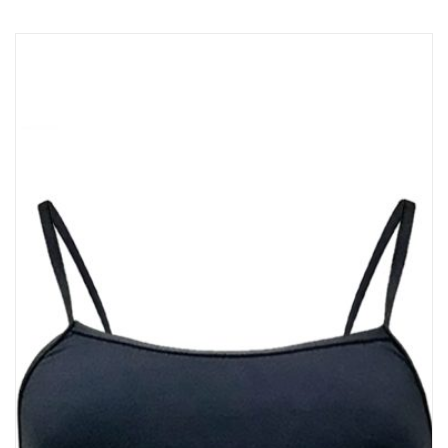
排球
付款方法
飛盤 / 跳繩
new
棒球
new
瑜伽