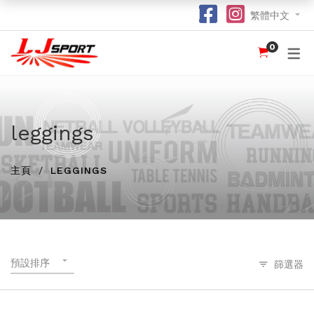
繁體中文
0
認識 LJ SPORT
訂購指南
團體服
紀念品
球衣
介紹
足球 / 手球
T 恤
竹炭運動布口罩
訂購流程
hot
hot
為什麼選擇我們？
籃球
POLO 恤
熱昇華強力吸水毛巾
竹炭運動布功能
special
leggings
我們的客戶
跑步 / 田徑
熱昇華服裝
棒球帽
了解熱昇華印花
hot
hot
hot
主頁
LEGGINGS
龍舟
衛衣
索繩袋
常用字體
hot
羽毛球 / 網球
外套
杯套
不同的服裝印刷方式及特點
new
乒乓球
風褸
鎖匙扣
面料和顏色
保齡球
下身
尺寸表
預設排序
篩選器
投球 (Netball)
訂購表格