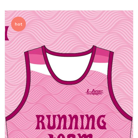
排球
付款方法
飛盤 / 跳繩
new
hot
棒球
new
瑜伽