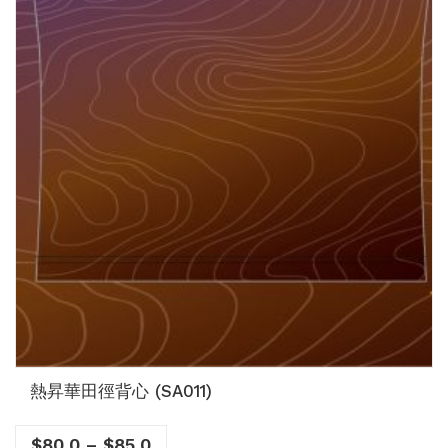
熱昇華田徑背心 (SA011)
$
80.0
–
$
85.0