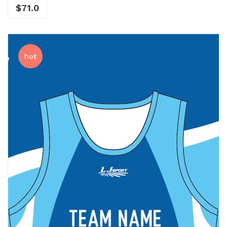
$
71.0
hot