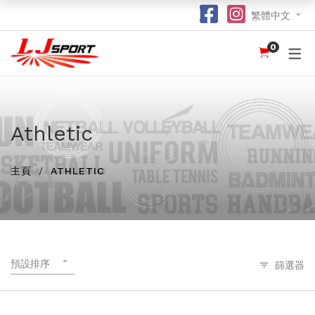
繁體中文
0
認識 LJ SPORT
訂購指南
團體服
紀念品
球衣
介紹
足球 / 手球
T 恤
竹炭運動布口罩
訂購流程
hot
hot
為什麼選擇我們？
籃球
POLO 恤
熱昇華強力吸水毛巾
竹炭運動布功能
special
Athletic
我們的客戶
跑步 / 田徑
熱昇華服裝
棒球帽
了解熱昇華印花
hot
hot
hot
主頁
ATHLETIC
龍舟
衛衣
索繩袋
常用字體
hot
羽毛球 / 網球
外套
杯套
不同的服裝印刷方式及特點
new
乒乓球
風褸
鎖匙扣
面料和顏色
保齡球
下身
尺寸表
預設排序
篩選器
投球 (Netball)
訂購表格