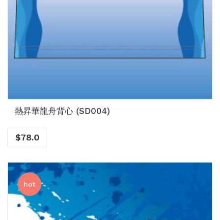
熱昇華龍舟背心 (SD004)
$
78.0
hot