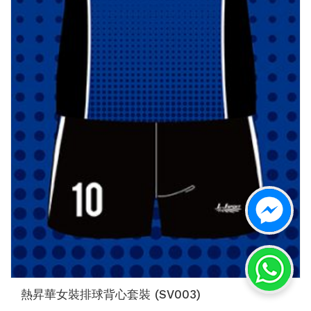
熱昇華女裝排球背心套裝 (SV003)