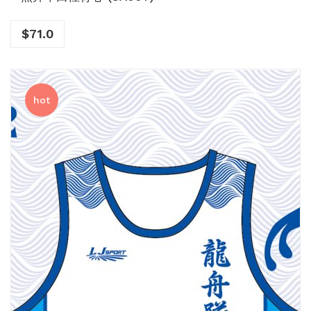
$
71.0
hot