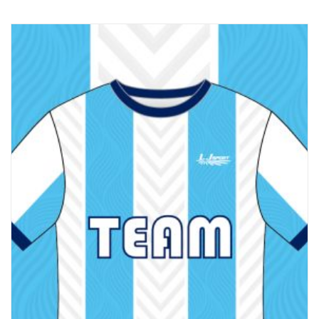
排球
付款方法
飛盤 / 跳繩
new
棒球
new
瑜伽