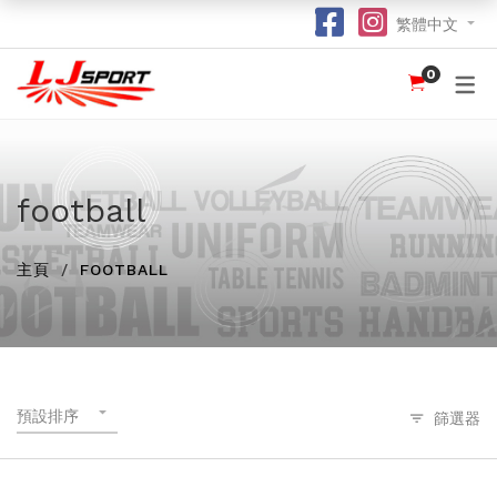
繁體中文
0
認識 LJ SPORT
訂購指南
團體服
紀念品
球衣
介紹
足球 / 手球
T 恤
竹炭運動布口罩
訂購流程
hot
hot
為什麼選擇我們？
籃球
POLO 恤
熱昇華強力吸水毛巾
竹炭運動布功能
special
football
我們的客戶
跑步 / 田徑
熱昇華服裝
棒球帽
了解熱昇華印花
hot
hot
hot
主頁
FOOTBALL
龍舟
衛衣
索繩袋
常用字體
hot
羽毛球 / 網球
外套
杯套
不同的服裝印刷方式及特點
new
乒乓球
風褸
鎖匙扣
面料和顏色
保齡球
下身
尺寸表
預設排序
篩選器
投球 (Netball)
訂購表格