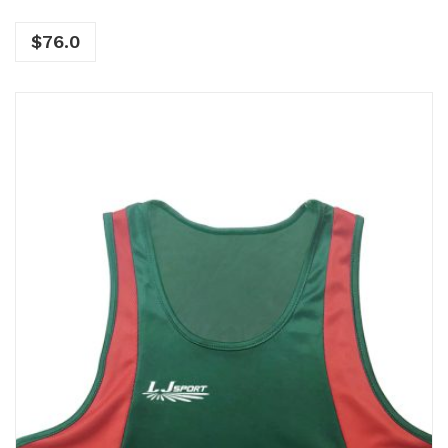
$
76.0