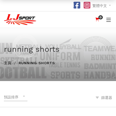
繁體中文
0
認識 LJ SPORT
訂購指南
團體服
紀念品
球衣
介紹
足球 / 手球
T 恤
竹炭運動布口罩
訂購流程
hot
hot
為什麼選擇我們？
籃球
POLO 恤
熱昇華強力吸水毛巾
竹炭運動布功能
special
running shorts
我們的客戶
跑步 / 田徑
熱昇華服裝
棒球帽
了解熱昇華印花
hot
hot
hot
主頁
RUNNING SHORTS
龍舟
衛衣
索繩袋
常用字體
hot
羽毛球 / 網球
外套
杯套
不同的服裝印刷方式及特點
new
乒乓球
風褸
鎖匙扣
面料和顏色
保齡球
下身
尺寸表
預設排序
篩選器
投球 (Netball)
訂購表格