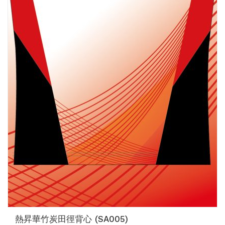
熱昇華竹炭田徑背心 (SA005)