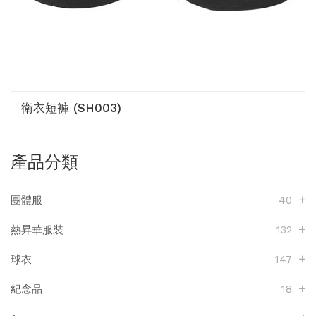
衛衣短褲 (SH003)
產品分類
團體服
40
熱昇華服裝
132
球衣
147
紀念品
18