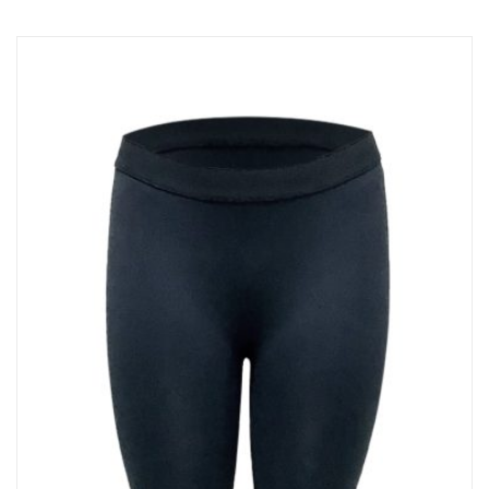
排球
付款方法
飛盤 / 跳繩
new
棒球
new
瑜伽