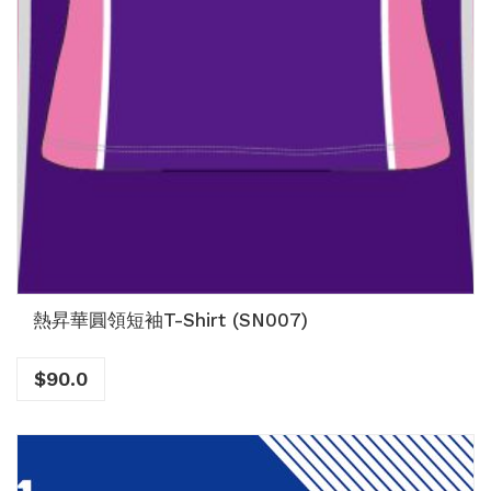
熱昇華圓領短袖T-Shirt (SN007)
$
90.0