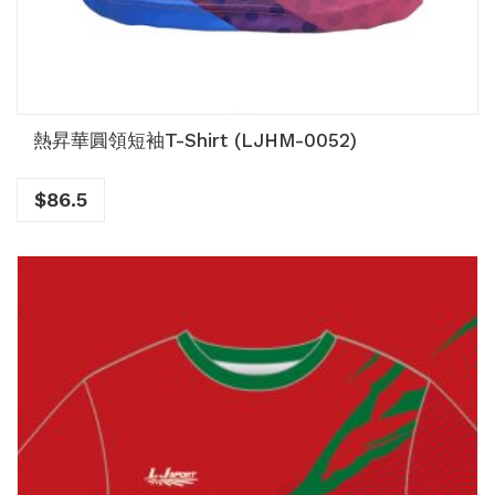
熱昇華圓領短袖T-Shirt (LJHM-0052)
$
86.5