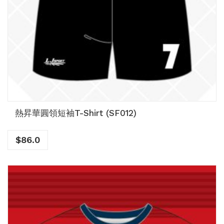
熱昇華圓領短袖T-Shirt (SF012)
$
86.0