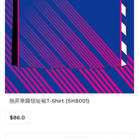
熱昇華圓領短袖T-Shirt (SHB001)
$
86.0