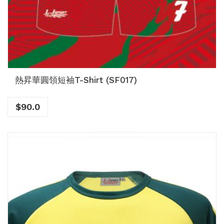
熱昇華圓領短袖T-Shirt (SF017)
$
90.0