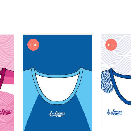
hot
hot