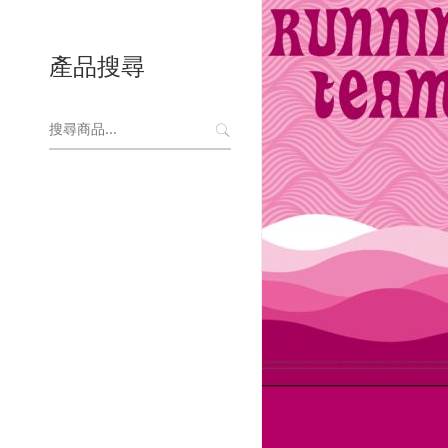
產品搜尋
搜
尋
關
鍵
字: