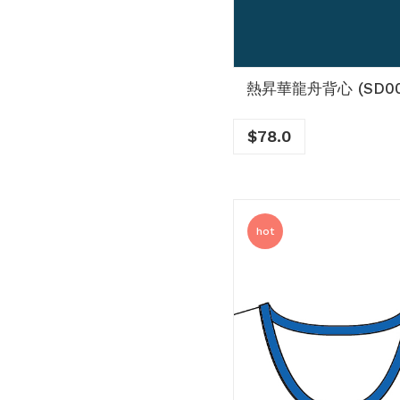
熱昇華龍舟背心 (SD00
$
78.0
hot