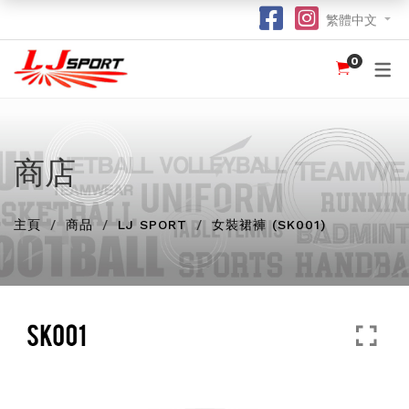
繁體中文
0
認識 LJ SPORT
訂購指南
團體服
紀念品
球衣
介紹
足球 / 手球
T 恤
竹炭運動布口罩
訂購流程
hot
hot
為什麼選擇我們？
籃球
POLO 恤
熱昇華強力吸水毛巾
竹炭運動布功能
special
商店
我們的客戶
跑步 / 田徑
熱昇華服裝
棒球帽
了解熱昇華印花
hot
hot
hot
主頁
龍舟
衛衣
索繩袋
常用字體
商品
LJ SPORT
女裝裙褲 (SK001)
hot
羽毛球 / 網球
外套
杯套
不同的服裝印刷方式及特點
new
乒乓球
風褸
鎖匙扣
面料和顏色
保齡球
下身
尺寸表
投球 (Netball)
訂購表格