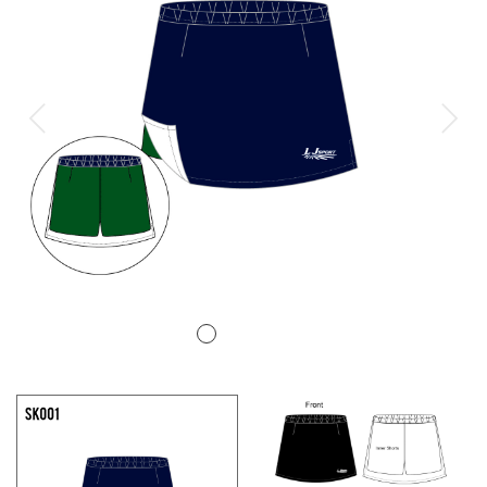
排球
付款方法
飛盤 / 跳繩
new
棒球
new
瑜伽