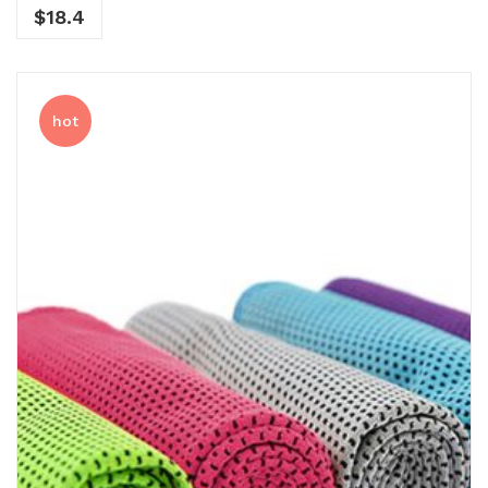
$
18.4
hot