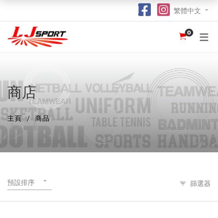
繁體中文
0
認識 LJ SPORT
訂購指南
團體服
紀念品
球衣
介紹
足球 / 手球
T 恤
竹炭運動布口罩
訂購流程
hot
hot
為什麼選擇我們？
籃球
POLO 恤
熱昇華強力吸水毛巾
竹炭運動布功能
special
商店
我們的客戶
跑步 / 田徑
熱昇華服裝
棒球帽
了解熱昇華印花
hot
hot
hot
主頁
商品
龍舟
衛衣
索繩袋
常用字體
hot
羽毛球 / 網球
外套
杯套
不同的服裝印刷方式及特點
new
乒乓球
風褸
鎖匙扣
面料和顏色
保齡球
下身
尺寸表
預設排序
篩選器
投球 (Netball)
訂購表格