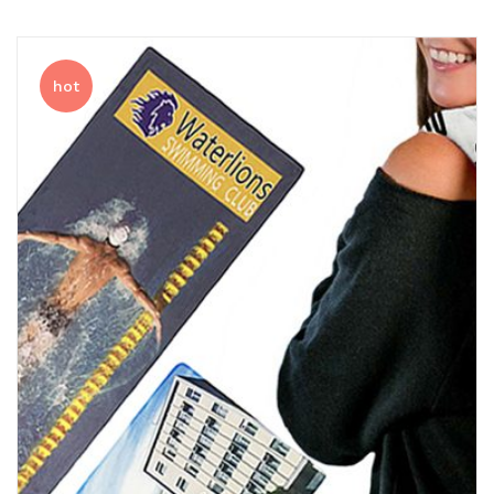
排球
付款方法
飛盤 / 跳繩
new
hot
棒球
new
瑜伽