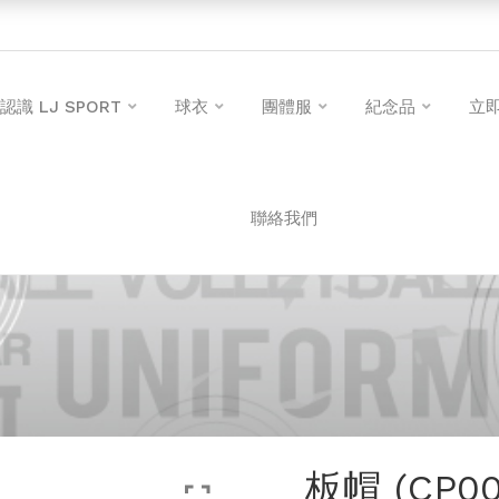
認識 LJ SPORT
球衣
團體服
紀念品
立
聯絡我們
板帽 (CP00