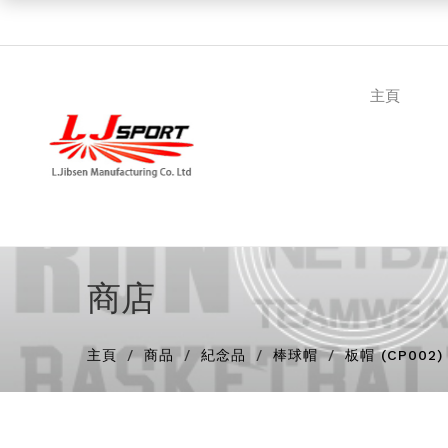
主頁
商店
主頁
商品
紀念品
棒球帽
板帽 (CP002)