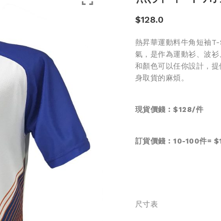
$
128.0
熱昇華運動料牛角短袖T-S
氣，是作為運動衫、波衫
和顏色可以任你設計，提
身取貨的麻煩。
現貨價錢︰$128/件
訂貨價錢︰10-100件= $1
尺寸表