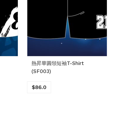
熱昇華圓領短袖T-Shirt
訂造熱
(SF003)
A字
$
86.0