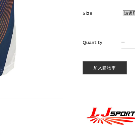
Size
熱
Quantity
昇
華
牛
角
加入購物車
短
袖
Pol
恤
(SB
數
量