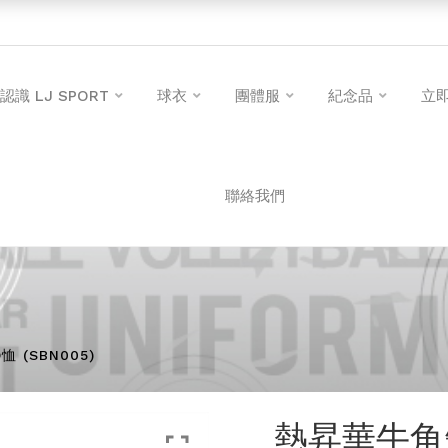
認識 LJ SPORT
球衣
團體服
紀念品
立
聯絡我們
 (SBN005)
熱昇華牛角短袖