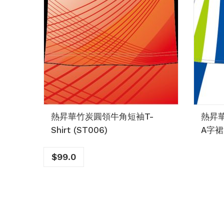
熱昇華竹炭圓領牛角短袖T-
熱昇華
Shirt (ST006)
A字裙 
$
99.0