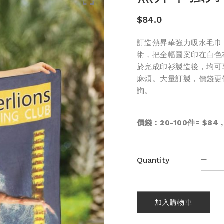
$
84.0
訂造熱昇華強力吸水毛巾
術，把全幅圖案印在白色
於完成印衫製造後，均可
麻煩。大量訂製，價錢更優惠
詢。
價錢︰20-100件= $84 ,
熱
Quantity
昇
華
強
加入購物車
力
吸