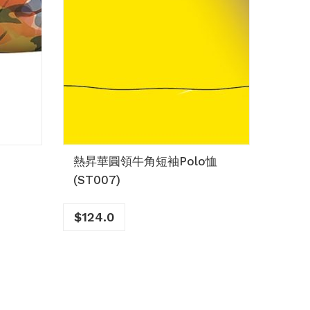
熱昇華圓領牛角短袖Polo恤
訂造熱
(ST007)
A字
$
124.0