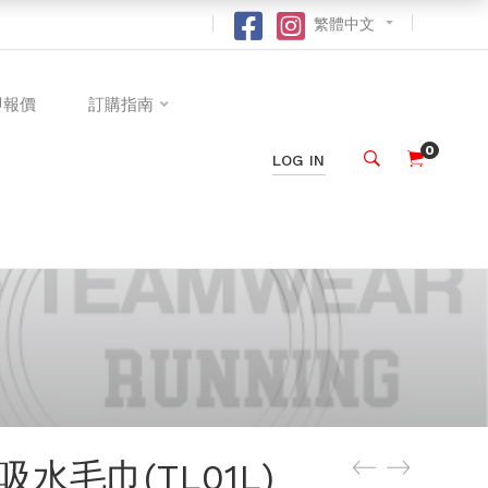
繁體中文
即報價
訂購指南
0
LOG IN
水毛巾(TL01L)