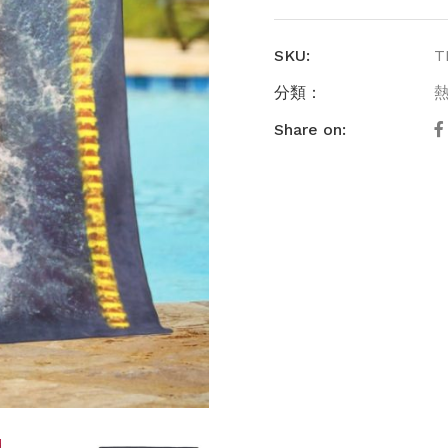
水
毛
巾
SKU:
T
(TL0
數
分類：
量
Share on: