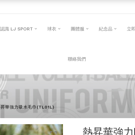
認識 LJ SPORT
球衣
團體服
紀念品
立
聯絡我們
昇華強力吸水毛巾(TL01L)
熱昇華強力吸