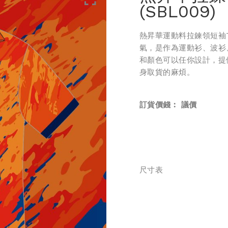
(SBL009)
熱昇華
運動料
拉鍊領短袖
氣，是作為運動衫、波衫
和顏色可以任你設計，提
身取貨的麻煩。
訂貨價錢︰
議價
尺寸表