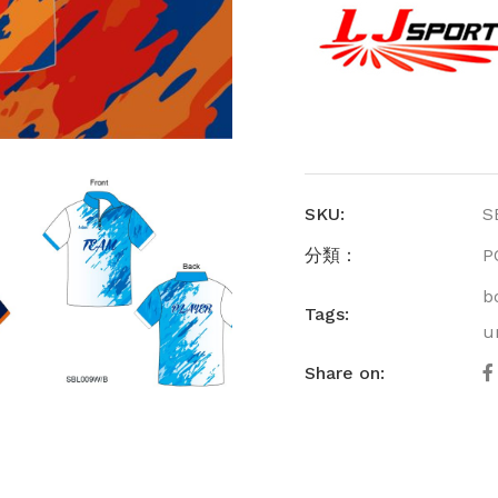
SKU:
S
分類：
P
b
Tags:
u
Share on: