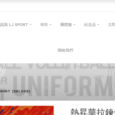
認識 LJ SPORT
球衣
團體服
紀念品
立
聯絡我們
RT (SBL009)
熱昇華拉鍊領