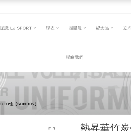
認識 LJ SPORT
球衣
團體服
紀念品
立
聯絡我們
O恤 (SBN002)
熱昇華竹炭