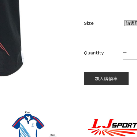
Size
熱
Quantity
昇
華
竹
炭
加入購物車
牛
角
短
袖
Pol
恤
(SB
數