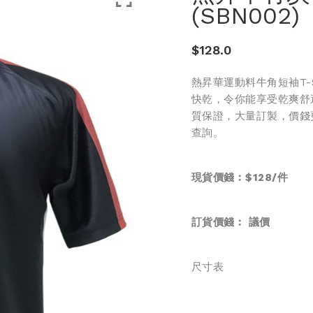
(SBN002)
$
128.0
熱昇華運動料牛角短袖T-
快乾，令你能享受乾爽舒
質保證，大量訂製，價錢更優
查詢。
現貨價錢︰$128/件
訂貨價錢︰
議價
尺寸表