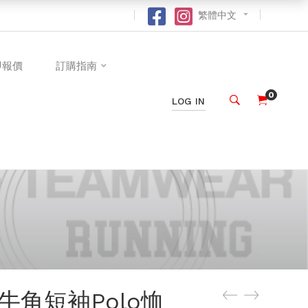
繁體中文
即報價
訂購指南
0
LOG IN
牛角短袖Polo恤