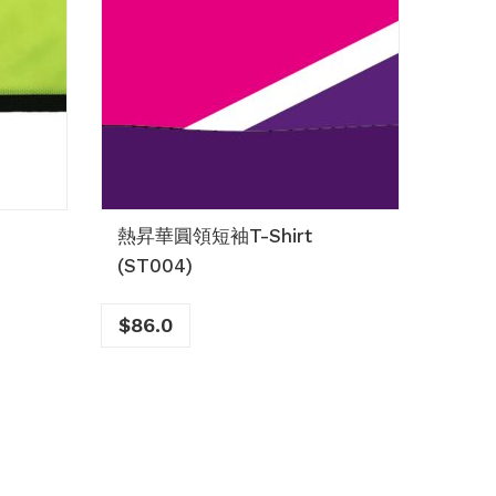
熱昇華圓領短袖T-Shirt
田徑背
(ST004)
$
55.
$
86.0