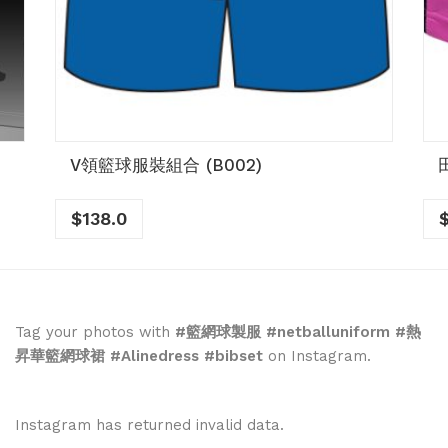
V領籃球服裝組合 (B002)
$
138.0
Tag your photos with
#籃網球製服 #netballuniform #熱
昇華籃網球裙 #Alinedress #bibset
on Instagram.
Instagram has returned invalid data.