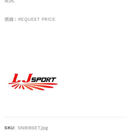
查詢。
價錢︰
REQUEST PRICE
SKU:
SNBIBSET.jpg