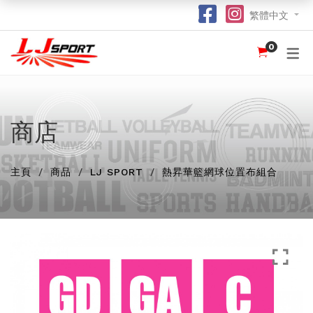
繁體中文
0
認識 LJ SPORT
訂購指南
團體服
紀念品
球衣
介紹
足球 / 手球
T 恤
竹炭運動布口罩
訂購流程
hot
hot
為什麼選擇我們？
籃球
POLO 恤
熱昇華強力吸水毛巾
竹炭運動布功能
special
商店
我們的客戶
跑步 / 田徑
熱昇華服裝
棒球帽
了解熱昇華印花
hot
hot
hot
主頁
龍舟
衛衣
索繩袋
常用字體
商品
LJ SPORT
熱昇華籃網球位置布組合
hot
羽毛球 / 網球
外套
杯套
不同的服裝印刷方式及特點
new
乒乓球
風褸
鎖匙扣
面料和顏色
保齡球
下身
尺寸表
投球 (Netball)
訂購表格