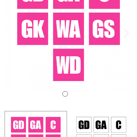
排球
付款方法
飛盤 / 跳繩
new
棒球
new
瑜伽