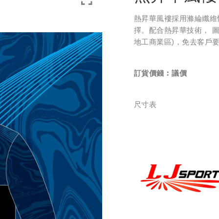
熱昇華
風褸
採用滌綸纖維
擇。配合熱昇華技術， 
地工商業區)，免去客戶
訂貨價錢︰
議價
尺寸表