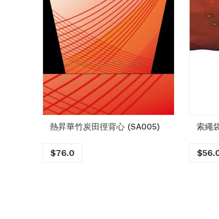
熱昇華竹炭田徑背心 (SA005)
索繩袋 
$
76.0
$
56.