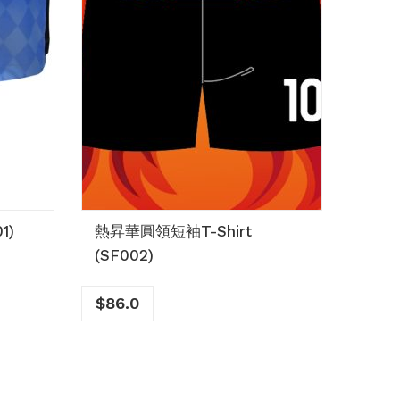
1)
熱昇華圓領短袖T-Shirt
熱昇
(SF002)
(SB0
$
86.0
$
158