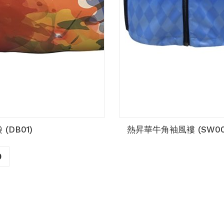
(DB01)
熱昇華牛角袖風褸 (SW00
0