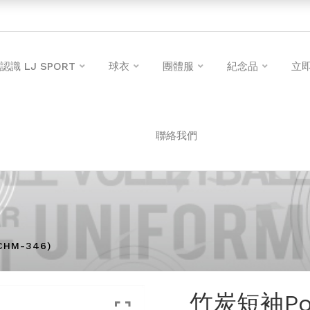
認識 LJ SPORT
球衣
團體服
紀念品
立
聯絡我們
HM-346)
竹炭短袖Pol