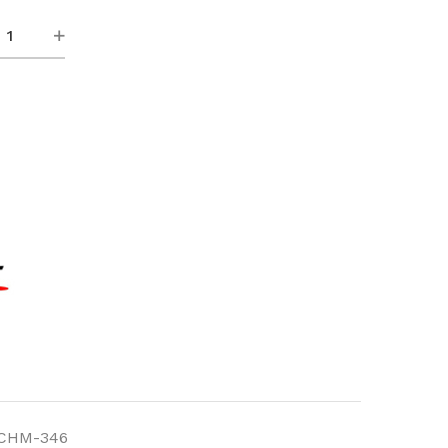
o
HM-
)
CHM-346