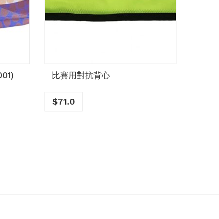
01)
比賽用對抗背心
熱昇華
$
71.0
$
76.