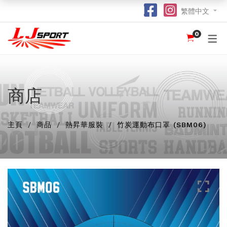
繁體中文
0
認識 LJ SPORT
訂購指南
團體服
紀念品
球衣
介紹
足球 / 手球
T 恤
竹炭運動布口罩
訂購流程
hot
hot
為什麼選擇我們？
籃球
POLO 恤
熱昇華強力吸水毛巾
竹炭運動布功能
special
商店
我們的客戶
跑步 / 田徑
熱昇華服裝
棒球帽
了解熱昇華印花
hot
hot
hot
主頁
龍舟
衛衣
索繩袋
常用字體
商品
熱昇華服裝
竹炭運動布口罩 (SBM06)
hot
羽毛球 / 網球
外套
杯套
不同的服裝印刷方式及特點
new
乒乓球
風褸
鎖匙扣
面料和顏色
保齡球
下身
尺寸表
投球 (Netball)
訂購表格