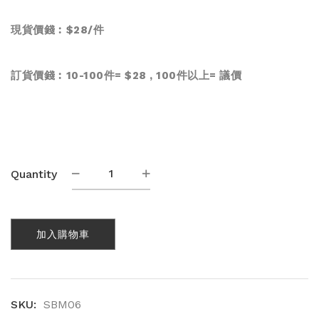
現貨價錢︰$28/件
訂貨價錢︰10-100件= $28 , 100件以上=
議價
竹
Quantity
炭
運
動
加入購物車
布
口
罩
(SBM06)
數
SKU:
SBM06
量