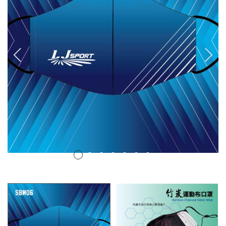
排球
付款方法
飛盤 / 跳繩
new
棒球
new
瑜伽