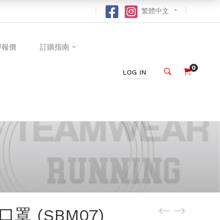
繁體中文
即報價
訂購指南
0
LOG IN
罩 (SBM07)