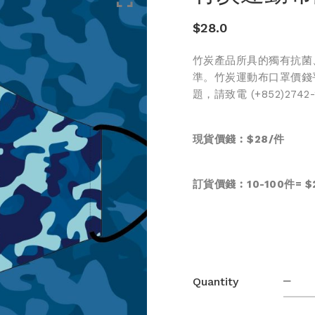
$
28.0
竹炭產品所具的獨有抗菌
準。竹炭運動布口罩價錢
題，請致電 (+852)2742
現貨價錢︰$28/件
訂貨價錢︰10-100件= $2
竹
Quantity
炭
運