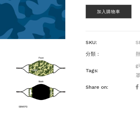
動
加入購物車
布
口
罩
(SB
數
SKU:
S
量
分類：
gi
Tags:
Share on: