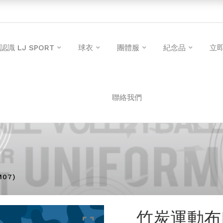
認識 LJ SPORT
球衣
團體服
紀念品
立
聯絡我們
07)
竹炭運動布口