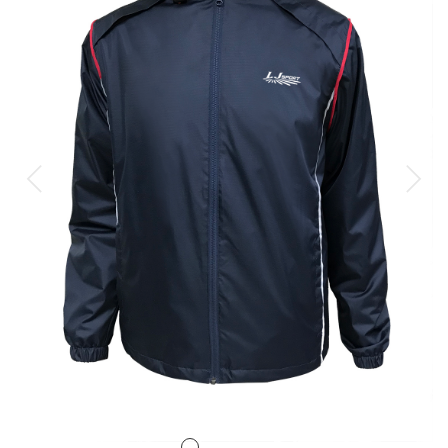
排球
付款方法
飛盤 / 跳繩
new
棒球
new
瑜伽