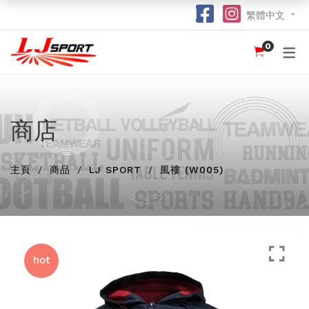
繁體中文
0
認識 LJ SPORT
訂購指南
團體服
紀念品
球衣
介紹
足球 / 手球
T 恤
竹炭運動布口罩
訂購流程
hot
hot
為什麼選擇我們？
籃球
POLO 恤
熱昇華強力吸水毛巾
竹炭運動布功能
special
商店
我們的客戶
跑步 / 田徑
熱昇華服裝
棒球帽
了解熱昇華印花
hot
hot
hot
主頁
龍舟
衛衣
索繩袋
常用字體
商品
LJ SPORT
風褸 (W005)
hot
羽毛球 / 網球
外套
杯套
不同的服裝印刷方式及特點
new
乒乓球
風褸
鎖匙扣
面料和顏色
保齡球
下身
尺寸表
hot
投球 (Netball)
訂購表格