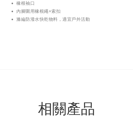
橡根袖口
內腳圍用橡根繩+索扣
滌綸防潑水快乾物料，適宜戶外活動
相關產品