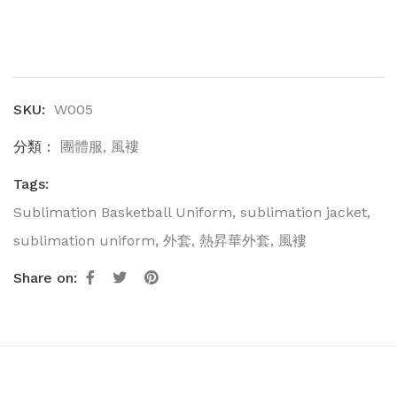
SKU:
W005
分類：
團體服
,
風褸
Tags:
Sublimation Basketball Uniform
,
sublimation jacket
,
sublimation uniform
,
外套
,
熱昇華外套
,
風褸
Share on: