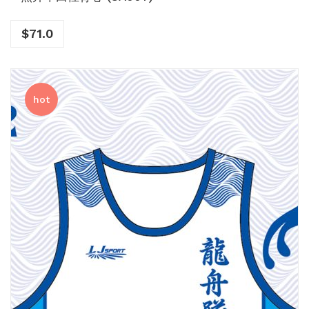
$
71.0
hot