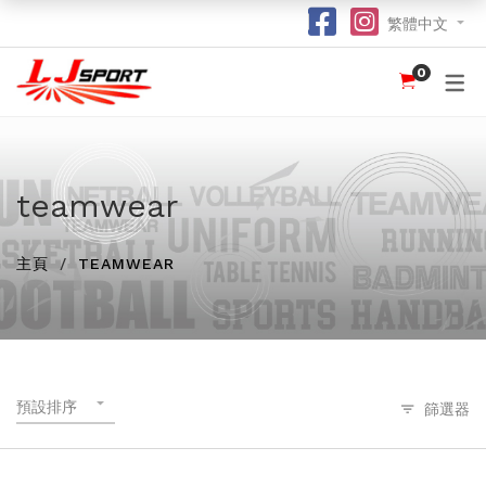
繁體中文
0
認識 LJ SPORT
訂購指南
團體服
紀念品
球衣
介紹
足球 / 手球
T 恤
竹炭運動布口罩
訂購流程
hot
hot
為什麼選擇我們？
籃球
POLO 恤
熱昇華強力吸水毛巾
竹炭運動布功能
special
teamwear
我們的客戶
跑步 / 田徑
熱昇華服裝
棒球帽
了解熱昇華印花
hot
hot
hot
主頁
TEAMWEAR
龍舟
衛衣
索繩袋
常用字體
hot
羽毛球 / 網球
外套
杯套
不同的服裝印刷方式及特點
new
乒乓球
風褸
鎖匙扣
面料和顏色
保齡球
下身
尺寸表
預設排序
篩選器
投球 (Netball)
訂購表格