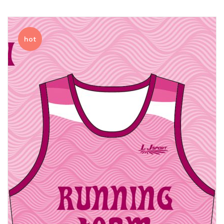
排球
付款方法
飛盤 / 跳繩
new
hot
棒球
new
瑜伽