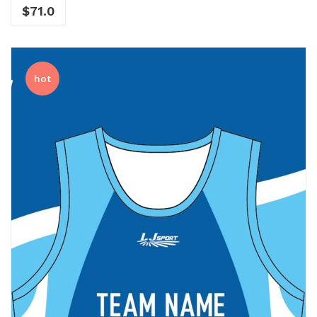
$
71.0
hot