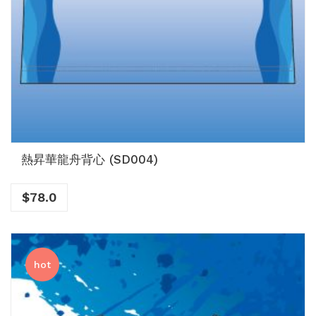
熱昇華龍舟背心 (SD004)
$
78.0
hot