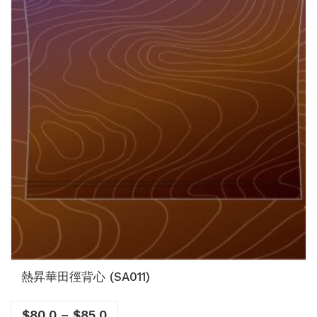
熱昇華田徑背心 (SA011)
$
80.0
–
$
85.0