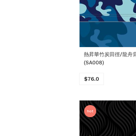
熱昇華竹炭田徑/龍舟
(SA008)
$
76.0
hot