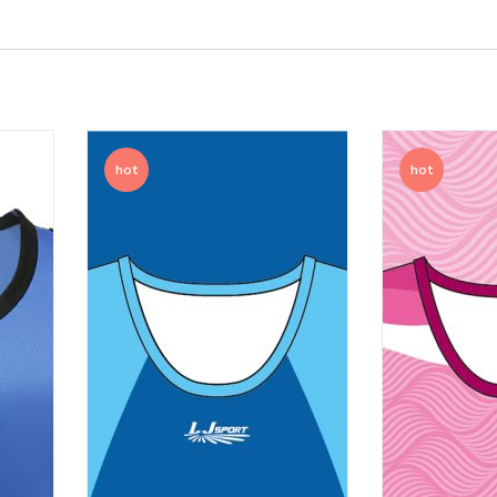
hot
hot