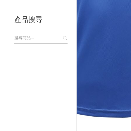
產品搜尋
搜
尋
關
鍵
字: