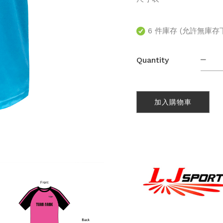
6 件庫存 (允許無庫存
圓
Quantity
領
牛
角
加入購物車
短
袖
運
動
速
乾
T-
Shir
(F00
數
量