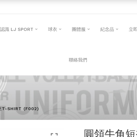
認識 LJ SPORT
球衣
團體服
紀念品
立
聯絡我們
SHIRT (F002)
圓領牛角短袖