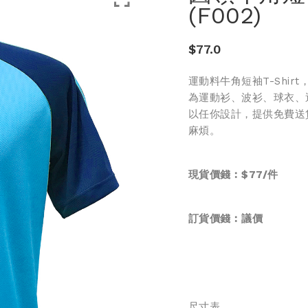
(F002)
$
77.0
運動料牛角短袖T-Shir
為運動衫、波衫、球衣、
以任你設計，提供免費送
麻煩。
現貨價錢︰$77/件
訂貨價錢︰
議價
尺寸表