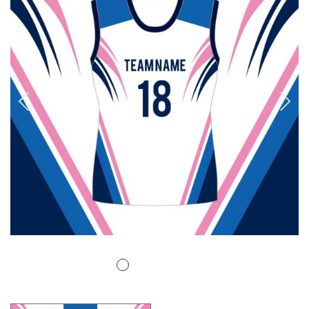
排球
付款方法
飛盤 / 跳繩
new
棒球
new
瑜伽