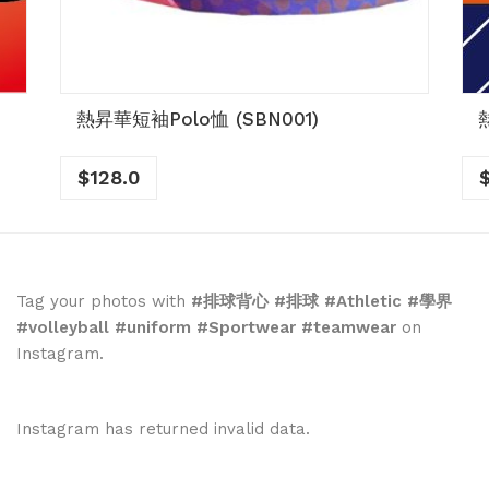
熱昇華短袖Polo恤 (SBN001)
$
128.0
Tag your photos with
#排球背心 #排球 #Athletic #學界
#volleyball #uniform #Sportwear #teamwear
on
Instagram.
Instagram has returned invalid data.