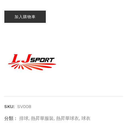
華
女
加入購物車
裝
排
球
背
心
(SV008)
數
量
SKU:
SV008
分類：
排球
,
熱昇華服裝
,
熱昇華球衣
,
球衣