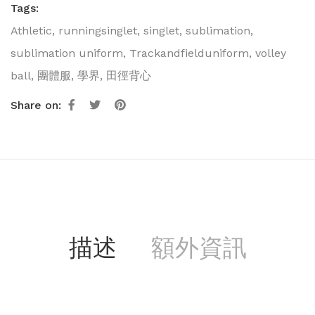
Tags:
Athletic
,
runningsinglet
,
singlet
,
sublimation
,
sublimation uniform
,
Trackandfielduniform
,
volley
ball
,
團體服
,
學界
,
田徑背心
Share on:
描述
額外資訊