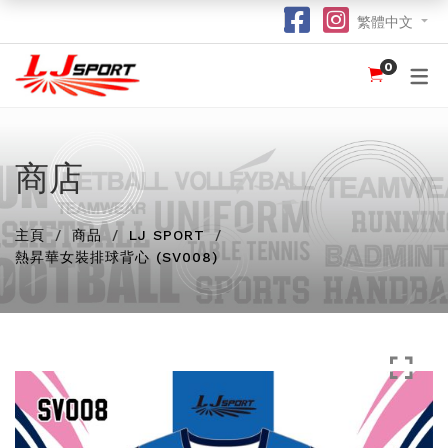
繁體中文
0
認識 LJ SPORT
訂購指南
團體服
紀念品
球衣
介紹
足球 / 手球
T 恤
竹炭運動布口罩
訂購流程
hot
hot
為什麼選擇我們？
籃球
POLO 恤
熱昇華強力吸水毛巾
竹炭運動布功能
商店
special
我們的客戶
跑步 / 田徑
熱昇華服裝
棒球帽
了解熱昇華印花
hot
hot
hot
主頁
商品
LJ SPORT
龍舟
衛衣
索繩袋
常用字體
hot
熱昇華女裝排球背心 (SV008)
羽毛球 / 網球
外套
杯套
不同的服裝印刷方式及特點
new
乒乓球
風褸
鎖匙扣
面料和顏色
保齡球
下身
尺寸表
投球 (Netball)
訂購表格