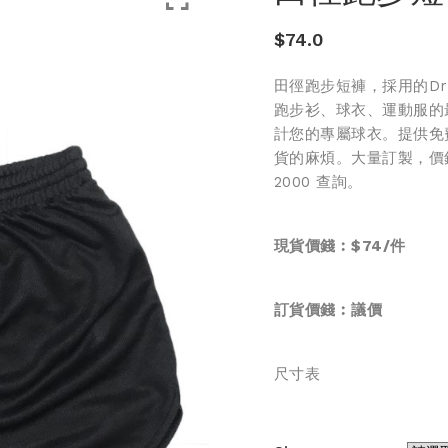
$
74.0
田徑跑步短褲，採用的Dr
跑步衫、球衣、運動服的
計您的專屬球衣。提供免
貨的麻煩。大量訂製，價錢更
2000 查詢。
現貨價錢︰$74/件
訂貨價錢︰
議價
尺寸表