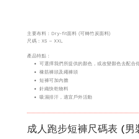
主要布料：Dry-fit面料 (
可轉竹炭面料
)
尺碼：XS – XXL
產品特點：
可選擇我們所提供的顏色，或改變顏色去配合
橡筋褲頭及繩
褲頭
短褲可加內膽
針織快乾物料
吸濕排汗，適宜戶外活動
成人跑步短褲尺碼表 (男裝