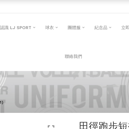
認識 LJ SPORT
球衣
團體服
紀念品
立
聯絡我們
1)
田徑跑步短褲 