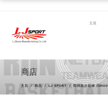
主頁
商店
主頁
商品
LJ SPORT
田徑跑步短褲 (SH00