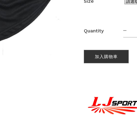
Size
田
Quantity
徑
跑
步
短
加入購物車
褲
(SH0
數
量