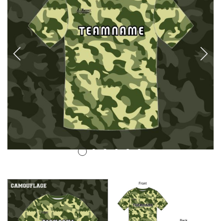
排球
付款方法
飛盤 / 跳繩
new
棒球
new
瑜伽