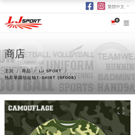
繁體中文
0
認識 LJ SPORT
訂購指南
團體服
紀念品
球衣
介紹
足球 / 手球
T 恤
竹炭運動布口罩
訂購流程
hot
hot
為什麼選擇我們？
籃球
POLO 恤
熱昇華強力吸水毛巾
竹炭運動布功能
商店
special
我們的客戶
跑步 / 田徑
熱昇華服裝
棒球帽
了解熱昇華印花
hot
hot
hot
主頁
商品
LJ SPORT
龍舟
衛衣
索繩袋
常用字體
hot
熱昇華圓領短袖T-SHIRT (SF008)
羽毛球 / 網球
外套
杯套
不同的服裝印刷方式及特點
new
乒乓球
風褸
鎖匙扣
面料和顏色
保齡球
下身
尺寸表
投球 (Netball)
訂購表格