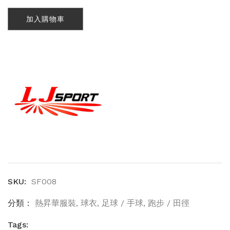
圓
領
加入購物車
短
袖
T-
Shirt
(SF008)
數
量
SKU:
SF008
分類：
熱昇華服裝
,
球衣
,
足球 / 手球
,
跑步 / 田徑
Tags: