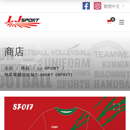
繁體中文
0
認識 LJ SPORT
訂購指南
團體服
紀念品
球衣
介紹
足球 / 手球
T 恤
竹炭運動布口罩
訂購流程
hot
hot
為什麼選擇我們？
籃球
POLO 恤
熱昇華強力吸水毛巾
竹炭運動布功能
商店
special
我們的客戶
跑步 / 田徑
熱昇華服裝
棒球帽
了解熱昇華印花
hot
hot
hot
主頁
商品
LJ SPORT
龍舟
衛衣
索繩袋
常用字體
hot
熱昇華圓領短袖T-SHIRT (SF017)
羽毛球 / 網球
外套
杯套
不同的服裝印刷方式及特點
new
乒乓球
風褸
鎖匙扣
面料和顏色
保齡球
下身
尺寸表
投球 (Netball)
訂購表格