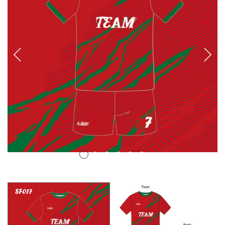
排球
付款方法
飛盤 / 跳繩
new
棒球
new
瑜伽