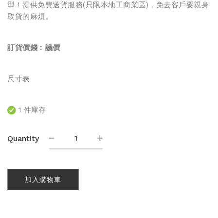
型！提供免費送貨服務(只限本地工商業區)，免去客戶要親身
取貨的麻煩。
訂貨價錢︰
議價
尺寸表
1 件庫存
熱
Quantity
昇
華
圓
加入購物車
領
短
袖
T-