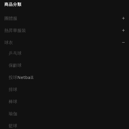
商品分類
團體服
熱昇華服裝
球衣
乒乓球
保齡球
投球
Netball
排球
棒球
瑜伽
籃球