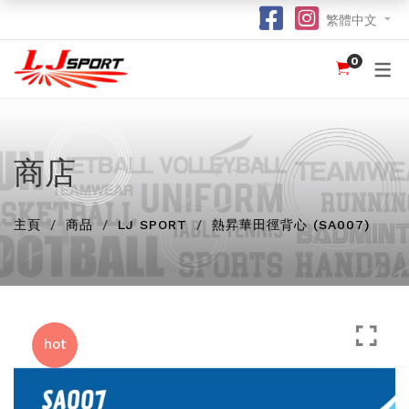
繁體中文
0
認識 LJ SPORT
訂購指南
團體服
紀念品
球衣
介紹
足球 / 手球
T 恤
竹炭運動布口罩
訂購流程
hot
hot
為什麼選擇我們？
籃球
POLO 恤
熱昇華強力吸水毛巾
竹炭運動布功能
special
商店
我們的客戶
跑步 / 田徑
熱昇華服裝
棒球帽
了解熱昇華印花
hot
hot
hot
主頁
龍舟
衛衣
索繩袋
常用字體
商品
LJ SPORT
熱昇華田徑背心 (SA007)
hot
羽毛球 / 網球
外套
杯套
不同的服裝印刷方式及特點
new
乒乓球
風褸
鎖匙扣
面料和顏色
保齡球
下身
尺寸表
hot
投球 (Netball)
訂購表格