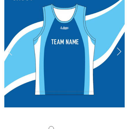
排球
付款方法
飛盤 / 跳繩
new
棒球
new
瑜伽