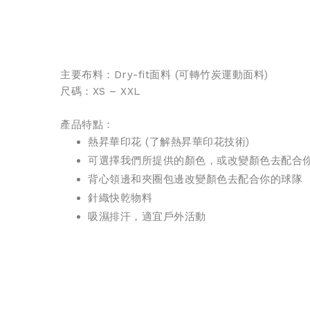
主要布料：Dry-fit面料 (可轉
竹炭運動面料
)
尺碼：XS – XXL
產品特點：
熱昇華印花 (
了解熱昇華印花技術
)
可選擇我們所提供的顏色，或改變顏色去配合
背心領邊和夾圈包邊改變顏色去配合你的球隊
針織快乾物料
吸濕排汗，適宜戶外活動