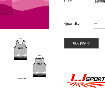
Size
熱
Quantity
昇
華
田
徑
加入購物車
背
心
(SA
數
量