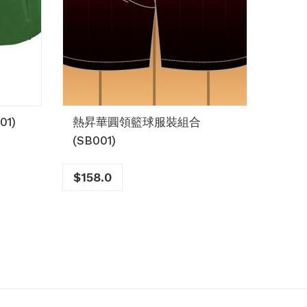
01)
熱昇華圓領籃球服裝組合
熱昇華
(SB001)
(SF0
$
158.0
$
93.