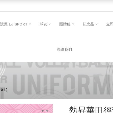
認識 LJ SPORT
球衣
團體服
紀念品
立
聯絡我們
04)
熱昇華田徑背