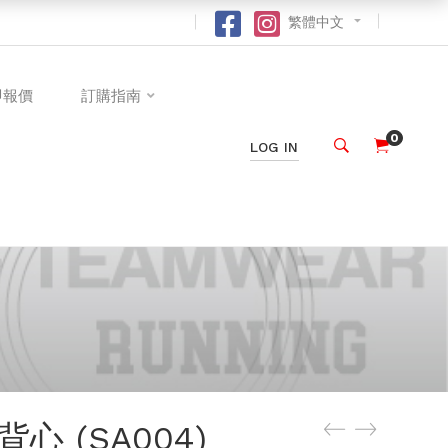
繁體中文
即報價
訂購指南
0
LOG IN
心 (SA004)