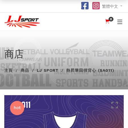
繁體中文
0
認識 LJ SPORT
訂購指南
團體服
紀念品
球衣
介紹
足球 / 手球
T 恤
竹炭運動布口罩
訂購流程
hot
hot
為什麼選擇我們？
籃球
POLO 恤
熱昇華強力吸水毛巾
竹炭運動布功能
special
商店
我們的客戶
跑步 / 田徑
熱昇華服裝
棒球帽
了解熱昇華印花
hot
hot
hot
主頁
龍舟
衛衣
索繩袋
常用字體
商品
LJ SPORT
熱昇華田徑背心 (SA011)
hot
羽毛球 / 網球
外套
杯套
不同的服裝印刷方式及特點
new
乒乓球
風褸
鎖匙扣
面料和顏色
保齡球
下身
尺寸表
hot
投球 (Netball)
訂購表格