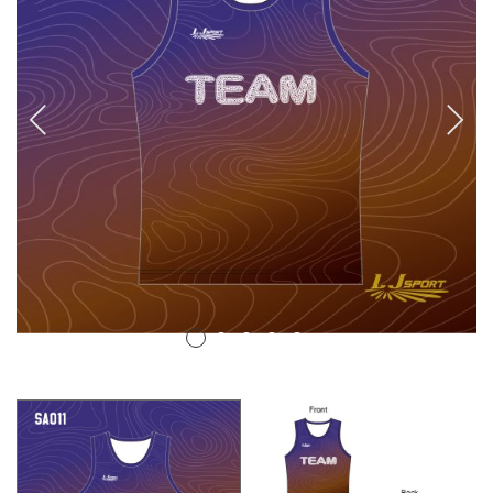
排球
付款方法
飛盤 / 跳繩
new
棒球
new
瑜伽