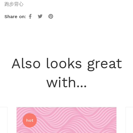
跑步背心
Share on:
Also looks great
with...
hot