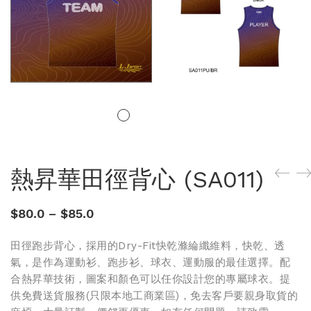
熱昇華田徑背心 (SA011)
$
80.0
–
$
85.0
田徑跑步背心，採用的Dry-Fit快乾滌綸纖維料，快乾、透
氣，是作為運動衫、跑步衫、球衣、運動服的最佳選擇。配
合熱昇華技術，圖案和顏色可以任你設計您的專屬球衣。提
供免費送貨服務(只限本地工商業區)，免去客戶要親身取貨的