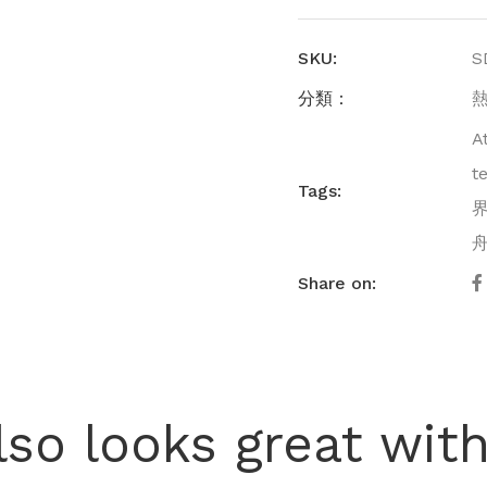
SKU:
S
分類：
A
t
Tags:
Share on:
lso looks great with.