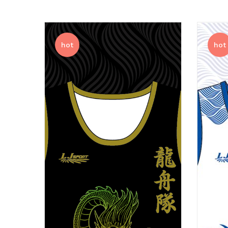
hot
hot