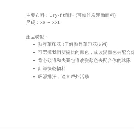
主要布料：Dry-fit面料 (可轉
竹炭運動面料
)
尺碼：XS – XXL
產品特點：
熱昇華印花 (
了解熱昇華印花技術
)
可選擇我們所提供的顏色，或改變顏色去配合
背心領邊和夾圈包邊改變顏色去配合你的球隊
針織快乾物料
吸濕排汗，適宜戶外活動