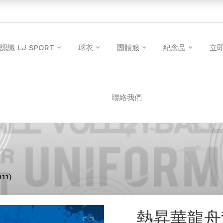
認識 LJ SPORT
球衣
團體服
紀念品
立
聯絡我們
11)
熱昇華龍舟背心