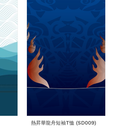
熱昇華龍舟短袖T恤 (SD009)
熱昇華