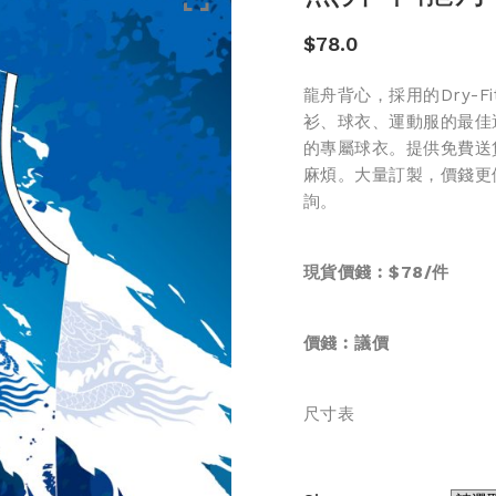
$
78.0
龍舟背心，採用的Dry-
衫、球衣、運動服的最佳
的專屬球衣。提供免費送
麻煩。大量訂製，價錢更優惠
詢。
現貨價錢︰$78/件
價錢︰
議價
尺寸表