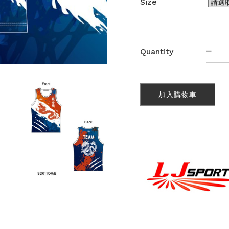
Size
熱
Quantity
昇
華
龍
舟
加入購物車
背
心
(SD0
數
量