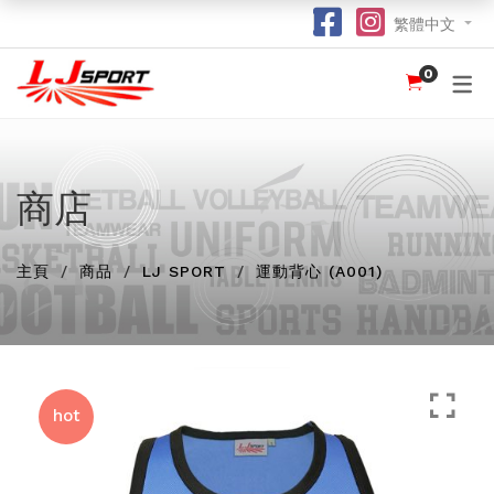
繁體中文
0
認識 LJ SPORT
訂購指南
團體服
紀念品
球衣
介紹
足球 / 手球
T 恤
竹炭運動布口罩
訂購流程
hot
hot
為什麼選擇我們？
籃球
POLO 恤
熱昇華強力吸水毛巾
竹炭運動布功能
special
商店
我們的客戶
跑步 / 田徑
熱昇華服裝
棒球帽
了解熱昇華印花
hot
hot
hot
主頁
龍舟
衛衣
索繩袋
常用字體
商品
LJ SPORT
運動背心 (A001)
hot
羽毛球 / 網球
外套
杯套
不同的服裝印刷方式及特點
new
乒乓球
風褸
鎖匙扣
面料和顏色
保齡球
下身
尺寸表
hot
投球 (Netball)
訂購表格