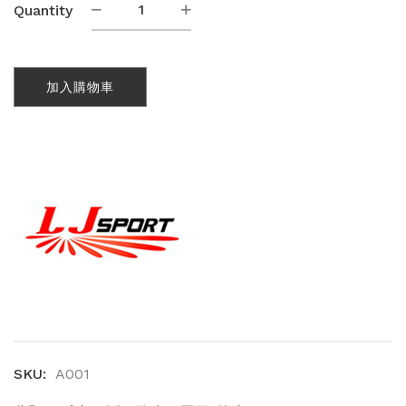
運
Quantity
動
背
心
加入購物車
(A001)
數
量
SKU:
A001