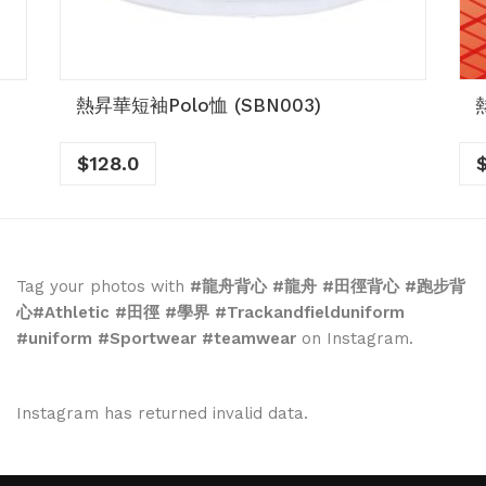
熱昇華短袖Polo恤 (SBN003)
$
128.0
Tag your photos with
#龍舟背心 #龍舟 #田徑背心 #跑步背
心#Athletic #田徑 #學界 #Trackandfielduniform
#uniform #Sportwear #teamwear
on Instagram.
Instagram has returned invalid data.