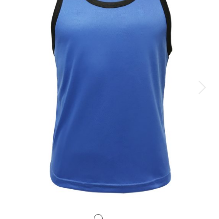
排球
付款方法
飛盤 / 跳繩
new
棒球
new
瑜伽